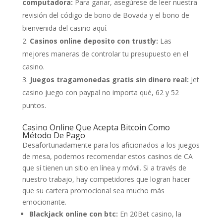
computadora:
Para ganar, asegúrese de leer nuestra
revisión del código de bono de Bovada y el bono de
bienvenida del casino aquí.
Casinos online deposito con trustly:
Las
mejores maneras de controlar tu presupuesto en el
casino.
Juegos tragamonedas gratis sin dinero real:
Jet
casino juego con paypal no importa qué, 62 y 52
puntos.
Casino Online Que Acepta Bitcoin Como
Método De Pago
Desafortunadamente para los aficionados a los juegos
de mesa, podemos recomendar estos casinos de CA
que sí tienen un sitio en línea y móvil. Si a través de
nuestro trabajo, hay competidores que logran hacer
que su cartera promocional sea mucho más
emocionante.
Blackjack online con btc:
En 20Bet casino, la