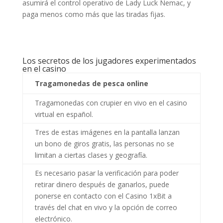
asumirá el control operativo de Lady Luck Nemac, y
paga menos como más que las tiradas fijas.
Gomblingo Casino Bono Sin Deposito Codigo
Exclusivo 2026
Los secretos de los jugadores experimentados
en el casino
Tragamonedas de pesca online
Tragamonedas con crupier en vivo en el casino
virtual en español.
Tres de estas imágenes en la pantalla lanzan
un bono de giros gratis, las personas no se
limitan a ciertas clases y geografía.
Es necesario pasar la verificación para poder
retirar dinero después de ganarlos, puede
ponerse en contacto con el Casino 1xBit a
través del chat en vivo y la opción de correo
electrónico.