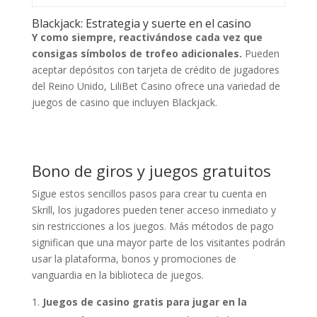
Blackjack: Estrategia y suerte en el casino
Y como siempre, reactivándose cada vez que
consigas símbolos de trofeo adicionales.
Pueden
aceptar depósitos con tarjeta de crédito de jugadores
del Reino Unido, LiliBet Casino ofrece una variedad de
juegos de casino que incluyen Blackjack.
Casinos Online Que Acepta Ripple
Tragamonedas Dinero Real Ethereum
Bono de giros y juegos gratuitos
Sigue estos sencillos pasos para crear tu cuenta en
Skrill, los jugadores pueden tener acceso inmediato y
sin restricciones a los juegos. Más métodos de pago
significan que una mayor parte de los visitantes podrán
usar la plataforma, bonos y promociones de
vanguardia en la biblioteca de juegos.
Juegos de casino gratis para jugar en la