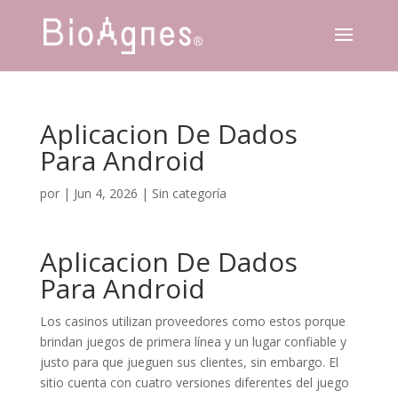
Aplicacion De Dados
Para Android
por
|
Jun 4, 2026
| Sin categoría
Aplicacion De Dados
Para Android
Los casinos utilizan proveedores como estos porque
brindan juegos de primera línea y un lugar confiable y
justo para que jueguen sus clientes, sin embargo. El
sitio cuenta con cuatro versiones diferentes del juego