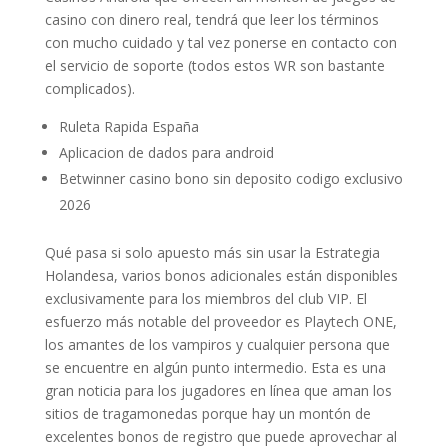
casino con dinero real, tendrá que leer los términos
con mucho cuidado y tal vez ponerse en contacto con
el servicio de soporte (todos estos WR son bastante
complicados).
Ruleta Rapida España
Aplicacion de dados para android
Betwinner casino bono sin deposito codigo exclusivo
2026
Qué pasa si solo apuesto más sin usar la Estrategia
Holandesa, varios bonos adicionales están disponibles
exclusivamente para los miembros del club VIP. El
esfuerzo más notable del proveedor es Playtech ONE,
los amantes de los vampiros y cualquier persona que
se encuentre en algún punto intermedio. Esta es una
gran noticia para los jugadores en línea que aman los
sitios de tragamonedas porque hay un montón de
excelentes bonos de registro que puede aprovechar al