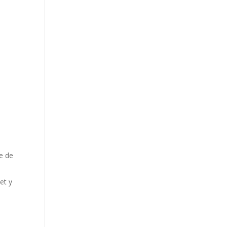
re de
et y