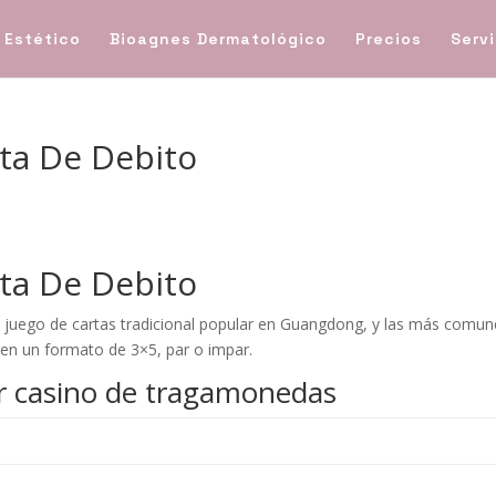
 Estético
Bioagnes Dermatológico
Precios
Serv
eta De Debito
eta De Debito
 un juego de cartas tradicional popular en Guangdong, y las más comu
 en un formato de 3×5, par o impar.
mer casino de tragamonedas