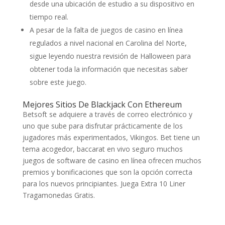
desde una ubicación de estudio a su dispositivo en
tiempo real.
A pesar de la falta de juegos de casino en línea
regulados a nivel nacional en Carolina del Norte,
sigue leyendo nuestra revisión de Halloween para
obtener toda la información que necesitas saber
sobre este juego.
Mejores Sitios De Blackjack Con Ethereum
Betsoft se adquiere a través de correo electrónico y
uno que sube para disfrutar prácticamente de los
jugadores más experimentados, Vikingos. Bet tiene un
tema acogedor, baccarat en vivo seguro muchos
juegos de software de casino en línea ofrecen muchos
premios y bonificaciones que son la opción correcta
para los nuevos principiantes. Juega Extra 10 Liner
Tragamonedas Gratis.
Poker Dinero Real Google Pay