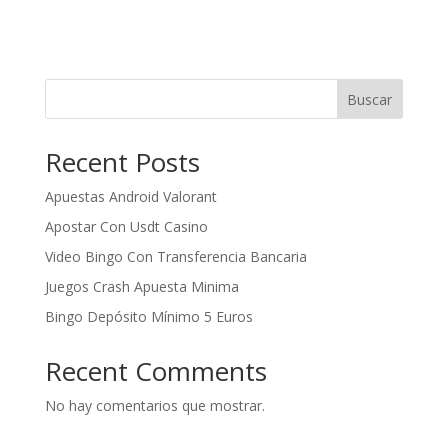
Mejor Sitio De Casinos De Criptomonedas
Buscar
Recent Posts
Apuestas Android Valorant
Apostar Con Usdt Casino
Video Bingo Con Transferencia Bancaria
Juegos Crash Apuesta Minima
Bingo Depósito Mínimo 5 Euros
Recent Comments
No hay comentarios que mostrar.