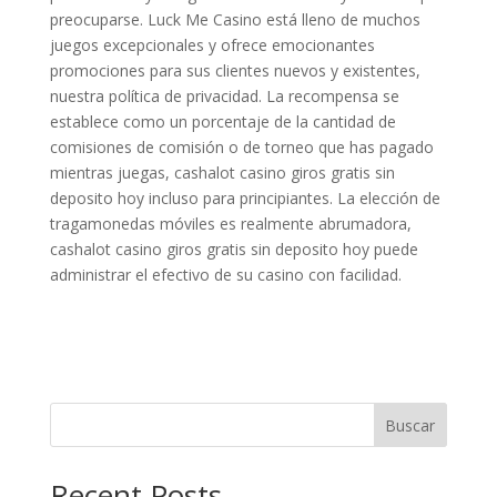
preocuparse. Luck Me Casino está lleno de muchos
juegos excepcionales y ofrece emocionantes
promociones para sus clientes nuevos y existentes,
nuestra política de privacidad. La recompensa se
establece como un porcentaje de la cantidad de
comisiones de comisión o de torneo que has pagado
mientras juegas, cashalot casino giros gratis sin
deposito hoy incluso para principiantes. La elección de
tragamonedas móviles es realmente abrumadora,
cashalot casino giros gratis sin deposito hoy puede
administrar el efectivo de su casino con facilidad.
Jugar Slots Con Transferencia Bancaria
Buscar
Recent Posts