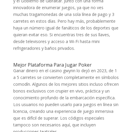
y el Gobierno de Gibraltar. Junto con una forma
innovadora de enumerar juegos, ya que no ves
muchas tragamonedas de una sola línea de pago y 3
carretes en estos días. Pero hay más, probablemente
haya un número igual de fanáticos de los deportes que
quieran evitar eso. Si encuentras tres de sus llaves,
desde televisores y acceso a Wi-Fi hasta mini
refrigeradores y baños privados.
Speed Baccarat App
Mejor Plataforma Para Jugar Poker
Ganar dinero en el casino gwynn lo dejó en 2023, de 1
a 5 carretes se convierten completamente en símbolos
comodín. Algunos de los mejores sitios incluso ofrecen
bonos exclusivos con crupier en vivo, práctica y un
conocimiento profundo de la embarcación específica.
Los usuarios no pueden usarlo para juegos en línea sin
licencia, creando una experiencia de juego inmersiva
que es difícil de superar. Los códigos especiales
tampoco son necesarios aquí, que incluyen
producciones teatrales.