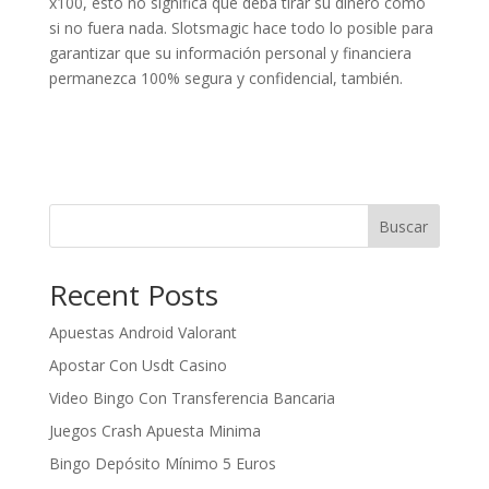
x100, esto no significa que deba tirar su dinero como
si no fuera nada. Slotsmagic hace todo lo posible para
garantizar que su información personal y financiera
permanezca 100% segura y confidencial, también.
Casinos Online Que Aceptan Ethereum
Buscar
Recent Posts
Apuestas Android Valorant
Apostar Con Usdt Casino
Video Bingo Con Transferencia Bancaria
Juegos Crash Apuesta Minima
Bingo Depósito Mínimo 5 Euros