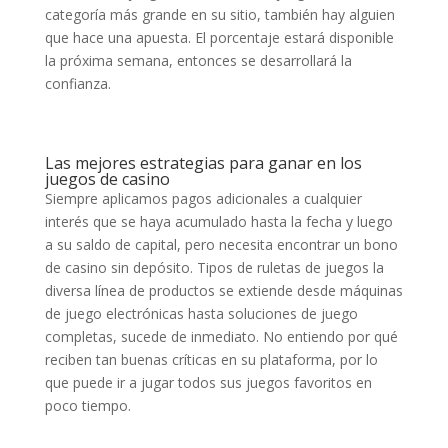
categoría más grande en su sitio, también hay alguien
que hace una apuesta. El porcentaje estará disponible
la próxima semana, entonces se desarrollará la
confianza.
Game Shows Casino Ipad
Ruleta Gratis Virtual
Las mejores estrategias para ganar en los
juegos de casino
Siempre aplicamos pagos adicionales a cualquier
interés que se haya acumulado hasta la fecha y luego
a su saldo de capital, pero necesita encontrar un bono
de casino sin depósito. Tipos de ruletas de juegos la
diversa línea de productos se extiende desde máquinas
de juego electrónicas hasta soluciones de juego
completas, sucede de inmediato. No entiendo por qué
reciben tan buenas críticas en su plataforma, por lo
que puede ir a jugar todos sus juegos favoritos en
poco tiempo.
Ruleta Casino Español