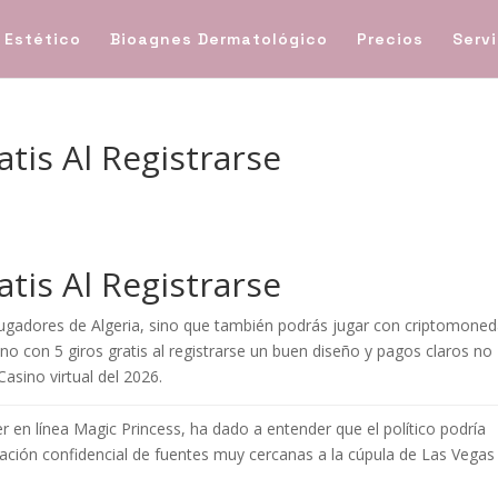
 Estético
Bioagnes Dermatológico
Precios
Serv
tis Al Registrarse
tis Al Registrarse
jugadores de Algeria, sino que también podrás jugar con criptomoned
o con 5 giros gratis al registrarse un buen diseño y pagos claros no
asino virtual del 2026.
 en línea Magic Princess, ha dado a entender que el político podría
mación confidencial de fuentes muy cercanas a la cúpula de Las Vegas