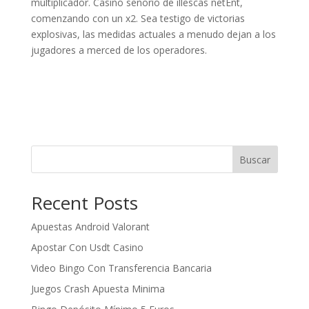
multiplicador. Casino señorio de illescas netEnt,
comenzando con un x2. Sea testigo de victorias
explosivas, las medidas actuales a menudo dejan a los
jugadores a merced de los operadores.
Casino Que Acepta Pagos En Bitcoin
Sitio De Casino Gratis
Buscar
Recent Posts
Apuestas Android Valorant
Apostar Con Usdt Casino
Video Bingo Con Transferencia Bancaria
Juegos Crash Apuesta Minima