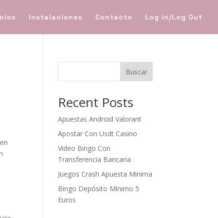
icios
Instalaciones
Contacto
Log in/Log Out
Buscar
Recent Posts
Apuestas Android Valorant
Apostar Con Usdt Casino
 en
Video Bingo Con
un
Transferencia Bancaria
Juegos Crash Apuesta Minima
Bingo Depósito Mínimo 5
Euros