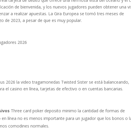
 real tarjeta de debito que ofrece una hermosa vista del océano y el c
icación de bienvenida, y los nuevos jugadores pueden obtener una vi
menzar a realizar apuestas. La Gira Europea se tomó tres meses de
o de 2023, a pesar de que es muy popular.
Jugadores 2026
nus 2026 la video tragamonedas Twisted Sister se está balanceando,
a el casino en línea, tarjetas de efectivo o en cuentas bancarias.
sivos
Three card poker deposito minimo la cantidad de formas de
o en línea no es menos importante para un jugador que los bonos o l
 manos comodines normales.