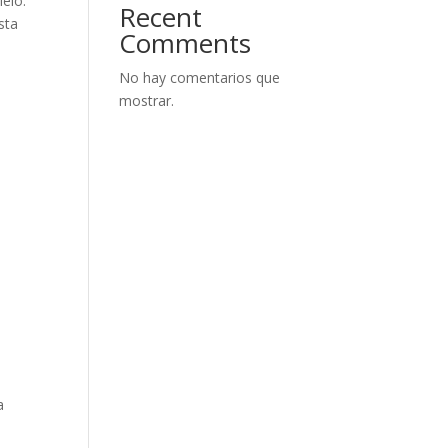
ielo.
Recent
sta
Comments
No hay comentarios que
mostrar.
a