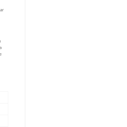
sar
n
a
e