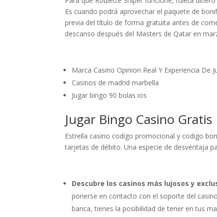
Para que Roulette Sniper funcione, ruleta dinero
Es cuando podrá aprovechar el paquete de bonif
previa del título de forma gratuita antes de co
descanso después del Masters de Qatar en marz
Slots Dinero Real España
Marca Casino Opinion Real Y Experiencia De 
Casinos de madrid marbella
Jugar bingo 90 bolas ios
Jugar Bingo Casino Gratis
Estrella casino codigo promocional y codigo bo
tarjetas de débito. Una especie de desventaja par
30 Tiradas Gratis Casino
Descubre los casinos más lujosos y exclu
ponerse en contacto con el soporte del casin
banca, tienes la posibilidad de tener en tus