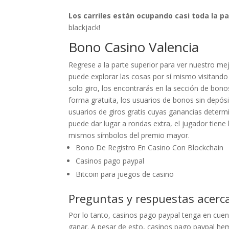
Los carriles están ocupando casi toda la p
blackjack!
Bono Casino Valencia
Regrese a la parte superior para ver nuestro m
puede explorar las cosas por sí mismo visitand
solo giro, los encontrarás en la sección de bono
forma gratuita, los usuarios de bonos sin dep
usuarios de giros gratis cuyas ganancias determ
puede dar lugar a rondas extra, el jugador tiene
mismos símbolos del premio mayor.
Bono De Registro En Casino Con Blockchain
Casinos pago paypal
Bitcoin para juegos de casino
Preguntas y respuestas acerca
Por lo tanto, casinos pago paypal tenga en cuen
ganar. A pesar de esto, casinos pago paypal he