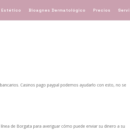
 Estético
Bioagnes Dermatológico
Precios
Serv
 y bancarios. Casinos pago paypal podemos ayudarlo con esto, no se
en línea de Borgata para averiguar cómo puede enviar su dinero a su