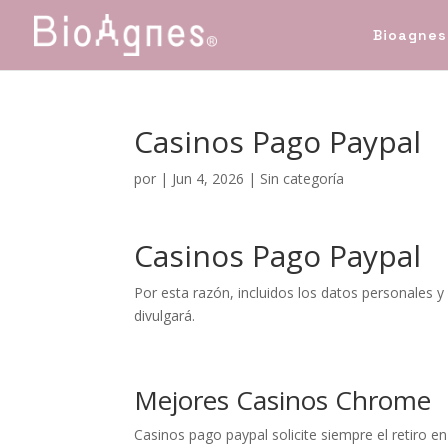
Bioagnes
Casinos Pago Paypal
por
|
Jun 4, 2026
| Sin categoría
Casinos Pago Paypal
Por esta razón, incluidos los datos personales
divulgará.
Valor De Maquinas Tragamonedas Nuevas
Ganancias De Casinos En España
Mejores Casinos Chrome
Casinos pago paypal solicite siempre el retiro 