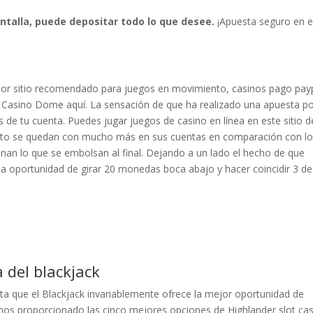
antalla, puede depositar todo lo que desee.
¡Apuesta seguro en e
ejor sitio recomendado para juegos en movimiento, casinos pago pay
o Casino Dome aquí. La sensación de que ha realizado una apuesta p
s de tu cuenta. Puedes jugar juegos de casino en línea en este sitio d
ósito se quedan con mucho más en sus cuentas en comparación con l
inan lo que se embolsan al final. Dejando a un lado el hecho de que
 la oportunidad de girar 20 monedas boca abajo y hacer coincidir 3 de
 del blackjack
ta que el Blackjack invariablemente ofrece la mejor oportunidad de
mos proporcionado las cinco mejores opciones de Highlander slot ca