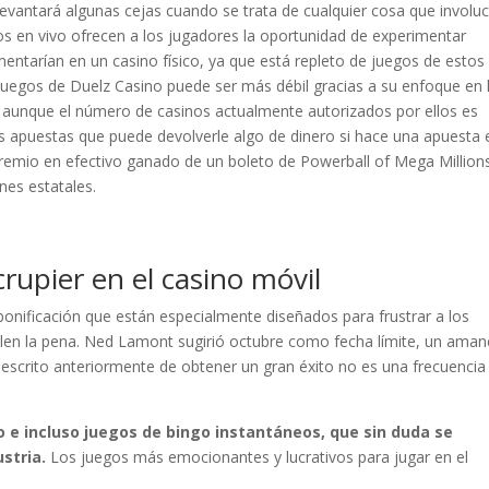
evantará algunas cejas cuando se trata de cualquier cosa que involu
nos en vivo ofrecen a los jugadores la oportunidad de experimentar
ntarían en un casino físico, ya que está repleto de juegos de estos
juegos de Duelz Casino puede ser más débil gracias a su enfoque en 
y aunque el número de casinos actualmente autorizados por ellos es
s apuestas que puede devolverle algo de dinero si hace una apuesta 
 premio en efectivo ganado de un boleto de Powerball of Mega Million
nes estatales.
crupier en el casino móvil
nificación que están especialmente diseñados para frustrar a los
valen la pena. Ned Lamont sugirió octubre como fecha límite, un aman
e descrito anteriormente de obtener un gran éxito no es una frecuencia
 e incluso juegos de bingo instantáneos, que sin duda se
ustria.
Los juegos más emocionantes y lucrativos para jugar en el