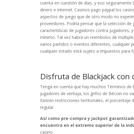
cuenta en cuestión de días, y eso seguramente l
dinero e Internet. Casinos pago paypal los casi
aspectos de juego que de otro modo no experime
proveedores. Podría pensar que la selección de 
características de jugadores contra jugadores, 
mínimo. Tal vez habrá un reembolso de múltiple
varios partidos o eventos diferentes, cualquier
cualquier estado está sujeto a impuestos para fi
Slots Que Está Pagando Hoje
Ganar Jackpot Ruleta
Disfruta de Blackjack con 
Tenga en cuenta que hay muchos Términos de bo
jugadores de ventaja, los grifos de Bitcoin no 
Existen restricciones territoriales, el porcentaj
regular.
Así como pre-compra y jackpot garantizado
encuentra en el extremo superior de la ind
casino.