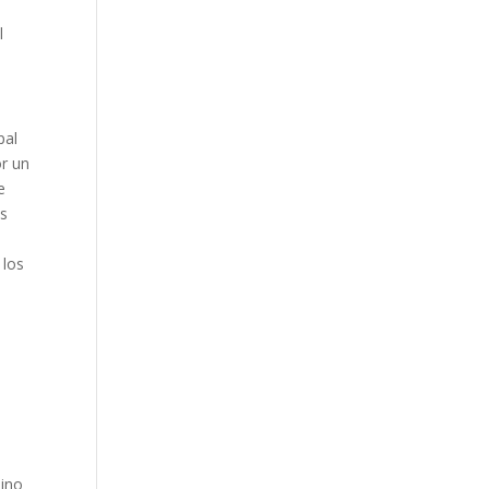
l
pal
or un
e
os
 los
sino