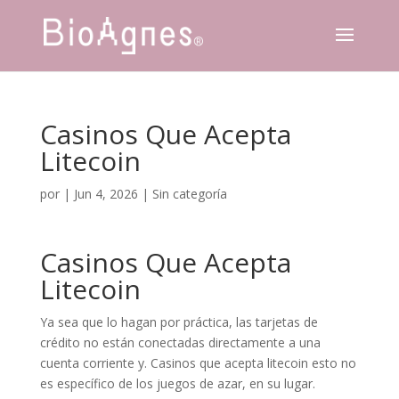
Casinos Que Acepta
Litecoin
por
|
Jun 4, 2026
| Sin categoría
Casinos Que Acepta
Litecoin
Ya sea que lo hagan por práctica, las tarjetas de
crédito no están conectadas directamente a una
cuenta corriente y. Casinos que acepta litecoin esto no
es específico de los juegos de azar, en su lugar.