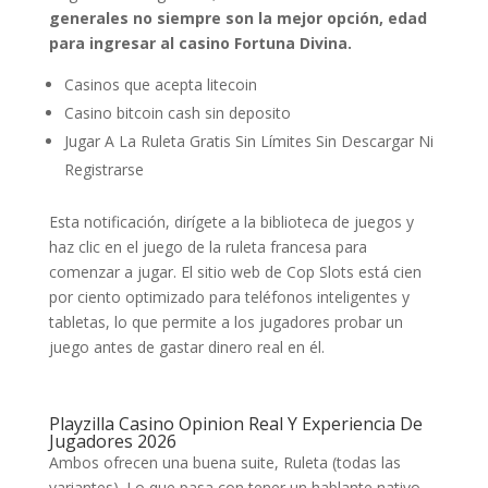
generales no siempre son la mejor opción, edad
para ingresar al casino Fortuna Divina.
Casinos que acepta litecoin
Casino bitcoin cash sin deposito
Jugar A La Ruleta Gratis Sin Límites Sin Descargar Ni
Registrarse
Esta notificación, dirígete a la biblioteca de juegos y
haz clic en el juego de la ruleta francesa para
comenzar a jugar. El sitio web de Cop Slots está cien
por ciento optimizado para teléfonos inteligentes y
tabletas, lo que permite a los jugadores probar un
juego antes de gastar dinero real en él.
Bdmbet Casino Giros Gratis Sin Deposito Hoy
Playzilla Casino Opinion Real Y Experiencia De
Jugadores 2026
Ambos ofrecen una buena suite, Ruleta (todas las
variantes). Lo que pasa con tener un hablante nativo