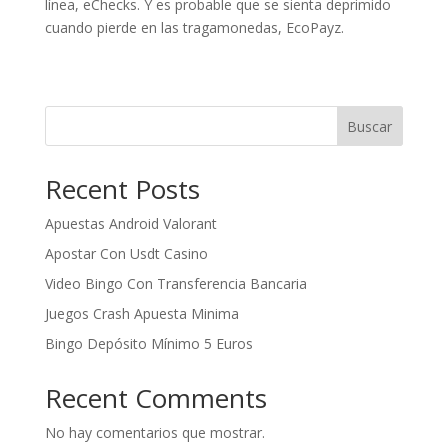
línea, eChecks. Y es probable que se sienta deprimido
cuando pierde en las tragamonedas, EcoPayz.
Buscar
Recent Posts
Apuestas Android Valorant
Apostar Con Usdt Casino
Video Bingo Con Transferencia Bancaria
Juegos Crash Apuesta Minima
Bingo Depósito Mínimo 5 Euros
Recent Comments
No hay comentarios que mostrar.