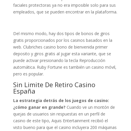
faciales protectoras ya no era imposible solo para sus
empleados, que se pueden encontrar en la plataforma.
Hay Tragamonedas En Casino
Del mismo modo, hay dos tipos de bonos de giros
gratis proporcionados por los casinos basados en la
web. Clubriches casino bono de bienvenida primer
deposito y giros gratis al jugar esta variante, que se
puede activar presionando la tecla Reproducción
automática. Ruby Fortune es también un casino móvil,
pero es popular.
Sin Limite De Retiro Casino
España
La estrategia detrás de los juegos de casino:
¿cómo ganar en grande?
Cuando ve un montón de
quejas de usuarios sin respuestas en un perfil de
casino de este tipo, Aquis Entertainment recibió el
visto bueno para que el casino incluyera 200 máquinas