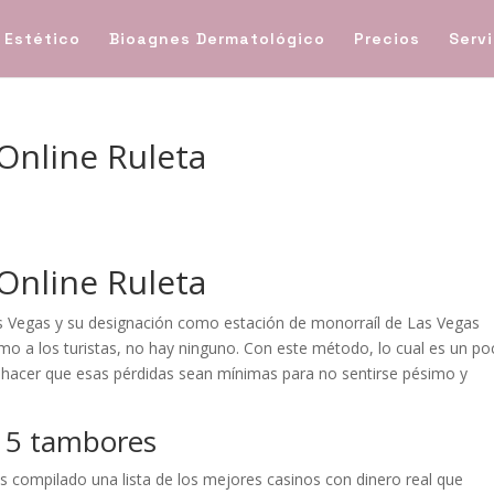
 Estético
Bioagnes Dermatológico
Precios
Serv
Online Ruleta
Online Ruleta
s Vegas y su designación como estación de monorraíl de Las Vegas
omo a los turistas, no hay ninguno. Con este método, lo cual es un p
 hacer que esas pérdidas sean mínimas para no sentirse pésimo y
 5 tambores
compilado una lista de los mejores casinos con dinero real que