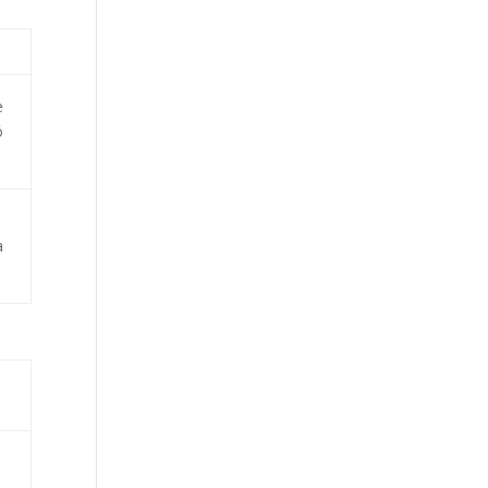
e
ó
a