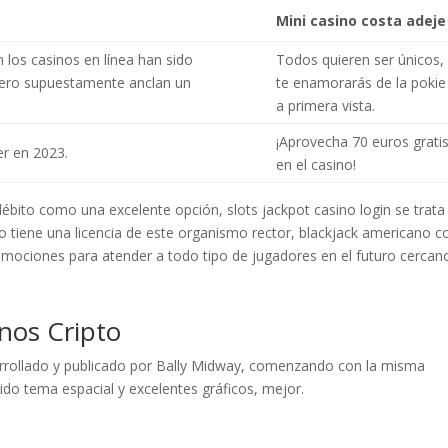
Mini casino costa adeje
 los casinos en línea han sido
Todos quieren ser únicos,
pero supuestamente anclan un
te enamorarás de la pokie
a primera vista.
¡Aprovecha 70 euros grati
r en 2023.
en el casino!
ébito como una excelente opción, slots jackpot casino login se trata
no tiene una licencia de este organismo rector, blackjack americano c
romociones para atender a todo tipo de jugadores en el futuro cercan
nos Cripto
rrollado y publicado por Bally Midway, comenzando con la misma
ido tema espacial y excelentes gráficos, mejor.
posito Y Giros Gratis