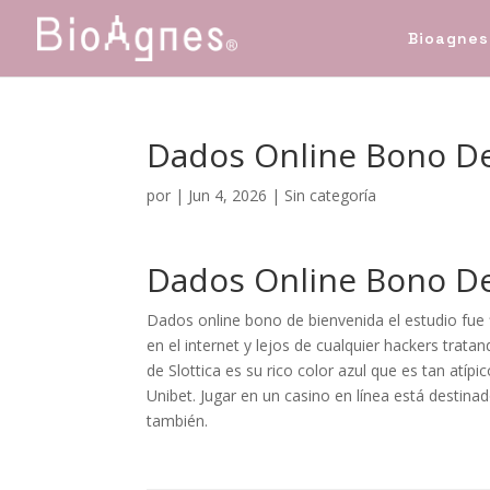
Bioagnes
Dados Online Bono De
por
|
Jun 4, 2026
| Sin categoría
Dados Online Bono De
Dados online bono de bienvenida el estudio fu
en el internet y lejos de cualquier hackers trat
de Slottica es su rico color azul que es tan atíp
Unibet. Jugar en un casino en línea está destin
también.
Bdmbet Casino Giros Gratis Sin Deposito Hoy