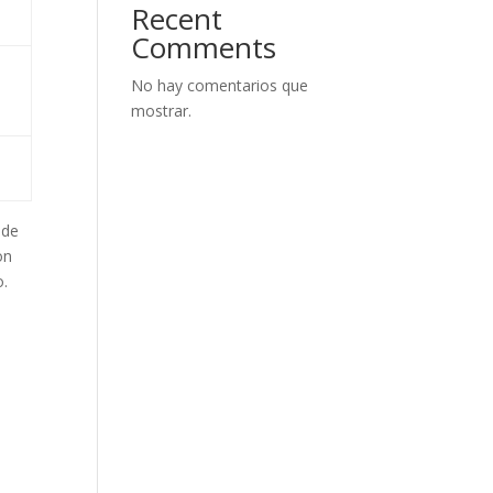
Recent
Comments
No hay comentarios que
mostrar.
s
 de
on
o.