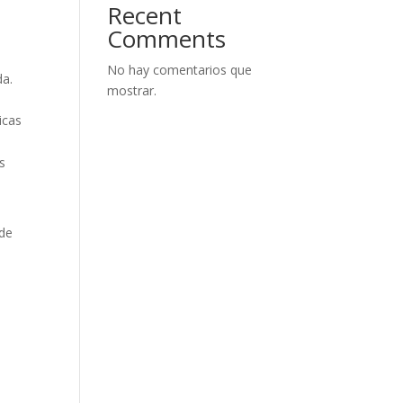
Recent
Comments
No hay comentarios que
da.
mostrar.
icas
s
 de