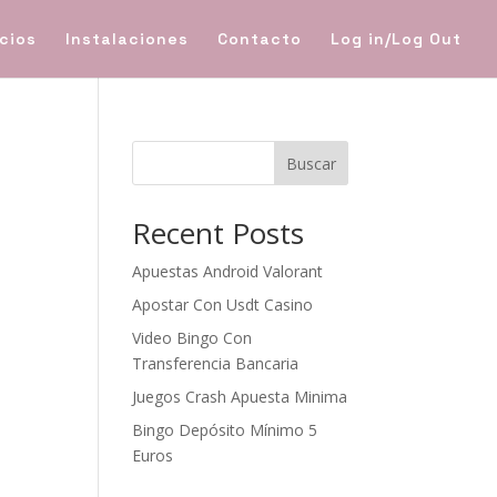
icios
Instalaciones
Contacto
Log in/Log Out
Buscar
Recent Posts
Apuestas Android Valorant
Apostar Con Usdt Casino
Video Bingo Con
Transferencia Bancaria
Juegos Crash Apuesta Minima
Bingo Depósito Mínimo 5
Euros