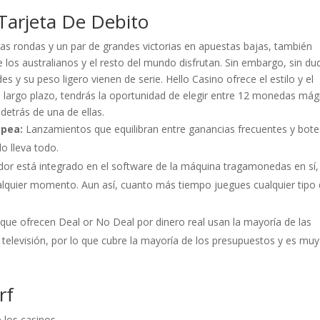
Tarjeta De Debito
as rondas y un par de grandes victorias en apuestas bajas, también
los australianos y el resto del mundo disfrutan. Sin embargo, sin du
s y su peso ligero vienen de serie. Hello Casino ofrece el estilo y el
 largo plazo, tendrás la oportunidad de elegir entre 12 monedas mág
etrás de una de ellas.
opea:
Lanzamientos que equilibran entre ganancias frecuentes y bote
lo lleva todo.
or está integrado en el software de la máquina tragamonedas en sí,
alquier momento. Aun así, cuanto más tiempo juegues cualquier tipo
 que ofrecen Deal or No Deal por dinero real usan la mayoría de las
televisión, por lo que cubre la mayoría de los presupuestos y es muy
rf
 los casinos.