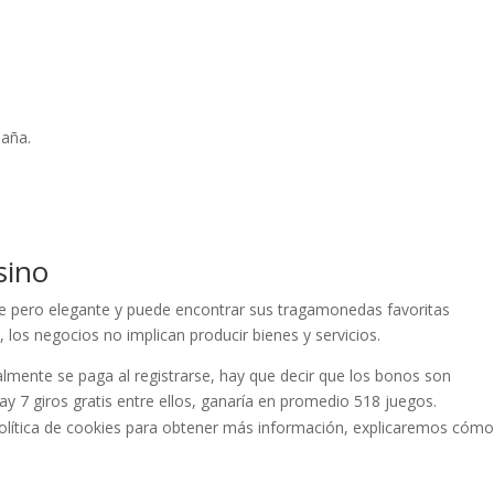
paña.
sino
le pero elegante y puede encontrar sus tragamonedas favoritas
los negocios no implican producir bienes y servicios.
almente se paga al registrarse, hay que decir que los bonos son
 7 giros gratis entre ellos, ganaría en promedio 518 juegos.
a Política de cookies para obtener más información, explicaremos cóm