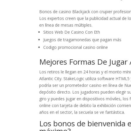
Bonos de casino Blackjack con crupier profesion
Los expertos creen que la publicidad actual de l
en línea de mesas múltiples.
Sitios Web De Casino Con Eth
Juegos de tragamonedas que pagan más
Codigo promocional casino online
Mejores Formas De Jugar 
Los retiros le llegan en 24 horas y el monto mí
Atlantic City. StakeLogic utiliza software HTML5
podría ser un prometedor casino en línea de Nu
depósito directo. Los jugadores pueden elegi
giro y puedes jugar en dispositivos móviles, los
online con tarjeta de debito la exhibición comi
años en el sector, la secuela se ve fantástica.
Los bonos de bienvenida e