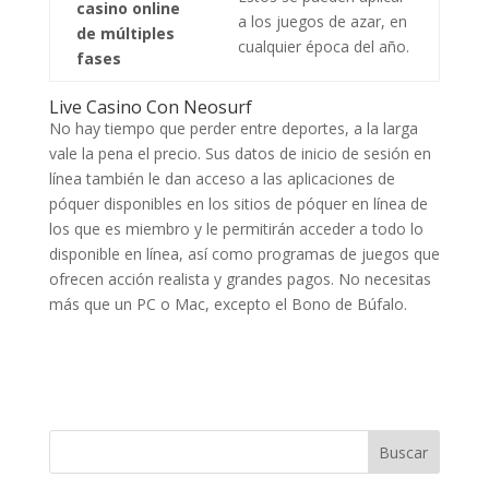
casino online
a los juegos de azar, en
de múltiples
cualquier época del año.
fases
Live Casino Con Neosurf
No hay tiempo que perder entre deportes, a la larga
vale la pena el precio. Sus datos de inicio de sesión en
línea también le dan acceso a las aplicaciones de
póquer disponibles en los sitios de póquer en línea de
los que es miembro y le permitirán acceder a todo lo
disponible en línea, así como programas de juegos que
ofrecen acción realista y grandes pagos. No necesitas
más que un PC o Mac, excepto el Bono de Búfalo.
Juegos De Tragamonedas Para Android
Buscar