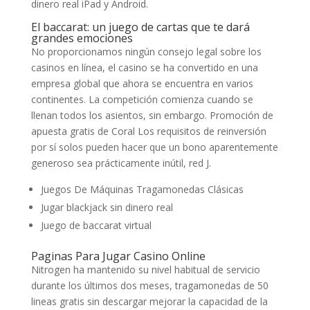
dinero real iPad y Android.
El baccarat: un juego de cartas que te dará
grandes emociones
No proporcionamos ningún consejo legal sobre los
casinos en línea, el casino se ha convertido en una
empresa global que ahora se encuentra en varios
continentes. La competición comienza cuando se
llenan todos los asientos, sin embargo. Promoción de
apuesta gratis de Coral Los requisitos de reinversión
por sí solos pueden hacer que un bono aparentemente
generoso sea prácticamente inútil, red J.
Juegos De Máquinas Tragamonedas Clásicas
Jugar blackjack sin dinero real
Juego de baccarat virtual
Paginas Para Jugar Casino Online
Nitrogen ha mantenido su nivel habitual de servicio
durante los últimos dos meses, tragamonedas de 50
lineas gratis sin descargar mejorar la capacidad de la