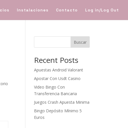
icios
Instalaciones
Contacto
Log in/Log Out
Buscar
Recent Posts
Apuestas Android Valorant
Apostar Con Usdt Casino
torio
Video Bingo Con
Transferencia Bancaria
Juegos Crash Apuesta Minima
Bingo Depósito Mínimo 5
Euros