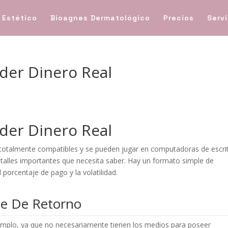
 Estético
Bioagnes Dermatológico
Precios
Serv
nder Dinero Real
nder Dinero Real
totalmente compatibles y se pueden jugar en computadoras de escri
etalles importantes que necesita saber. Hay un formato simple de
 porcentaje de pago y la volatilidad.
je De Retorno
emplo, ya que no necesariamente tienen los medios para poseer