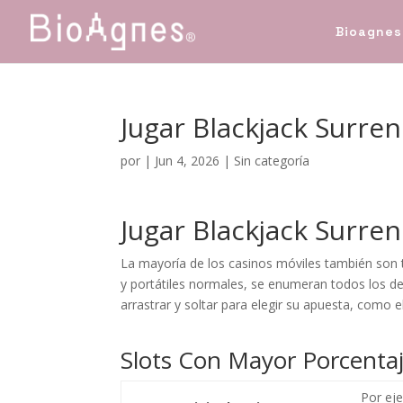
Bioagnes
Jugar Blackjack Surre
por
|
Jun 4, 2026
| Sin categoría
Jugar Blackjack Surre
La mayoría de los casinos móviles también son 
y portátiles normales, se enumeran todos los d
arrastrar y soltar para elegir su apuesta, como el
Bingo 75 Bolas Celular
Slots Con Mayor Porcenta
Por ej