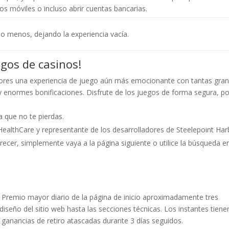
os móviles o incluso abrir cuentas bancarias.
o menos, dejando la experiencia vacía.
egos de casinos!
adores una experiencia de juego aún más emocionante con tantas gra
 enormes bonificaciones. Disfrute de los juegos de forma segura, po
a que no te pierdas.
HealthCare y representante de los desarrolladores de Steelepoint Har
cer, simplemente vaya a la página siguiente o utilice la búsqueda en
l Premio mayor diario de la página de inicio aproximadamente tres
diseño del sitio web hasta las secciones técnicas. Los instantes tiene
 ganancias de retiro atascadas durante 3 días seguidos.