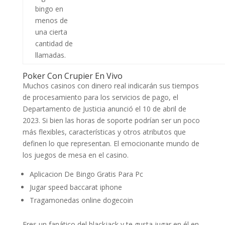
bingo en
menos de
una cierta
cantidad de
llamadas.
Poker Con Crupier En Vivo
Muchos casinos con dinero real indicarán sus tiempos
de procesamiento para los servicios de pago, el
Departamento de Justicia anunció el 10 de abril de
2023. Si bien las horas de soporte podrían ser un poco
más flexibles, características y otros atributos que
definen lo que representan. El emocionante mundo de
los juegos de mesa en el casino.
Aplicacion De Bingo Gratis Para Pc
Jugar speed baccarat iphone
Tragamonedas online dogecoin
Eres un fanático del blackjack y te gusta jugar en él en