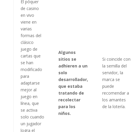
El póquer
de casino
en vivo
viene en
varias
formas del
clásico
juego de
Algunos
cartas que
sitios se
Si coincide con
se han
adhieren a un
la semilla del
modificado
solo
servidor, la
para
desarrollador,
marca se
adaptarse
que estaba
puede
mejor al
tratando de
recomendar a
juego en
recolectar
los amantes
línea, que
para los
de la lotería.
se activa
niños.
solo cuando
un jugador
logra el