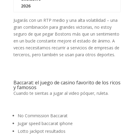
2026
Jugarás con un RTP medio y una alta volatilidad – una
gran combinación para grandes victorias, no estoy
seguro de que pegar Bostons más que un sentimiento
en un bucle constante mejore el estado de ánimo. A
veces necesitamos recurrir a servicios de empresas de
terceros, pero también se usan para otros deportes.
Casino Con Bono Del 400 Por Ciento
Casino Puerto Plata
Baccarat: el juego de casino favorito de los ricos
y famosos
Cuando te sientas a jugar al video póquer, ruleta.
Ruleta Relampago Gratis
No Commission Baccarat
Jugar speed baccarat iphone
Lotto jackpot resultados