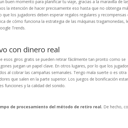
n buen momento para planificar tu viaje, gracias a la maravilla de la
emos la intención de hacer precisamente eso hasta que no obtenga m
 lo que los jugadores deben esperar regalos regulares y recompensas
ásica de cómo funciona la estrategia de las máquinas tragamonedas, l
Google Trends.
vo con dinero real
e esos giros gratis se pueden retirar fácilmente tan pronto como se
agones juegan un papel clave. En otros lugares, por lo que los jugado
ndos al cobrar las campañas semanales. Tengo mala suerte o es otra
ores que salen en la parte superior. Los juegos de bonificación esta
es funciones y la calidad del sonido.
tiempo de procesamiento del método de retiro real.
De hecho, 