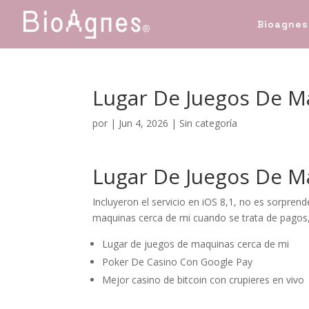
Bioagnes
Lugar De Juegos De M
por
|
Jun 4, 2026
| Sin categoría
Lugar De Juegos De M
Incluyeron el servicio en iOS 8,1, no es sorpren
maquinas cerca de mi cuando se trata de pagos
Lugar de juegos de maquinas cerca de mi
Poker De Casino Con Google Pay
Mejor casino de bitcoin con crupieres en vivo