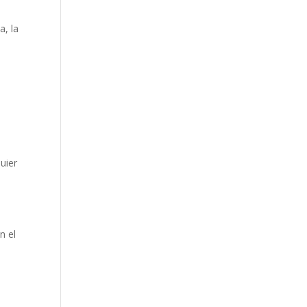
a, la
uier
n el
s