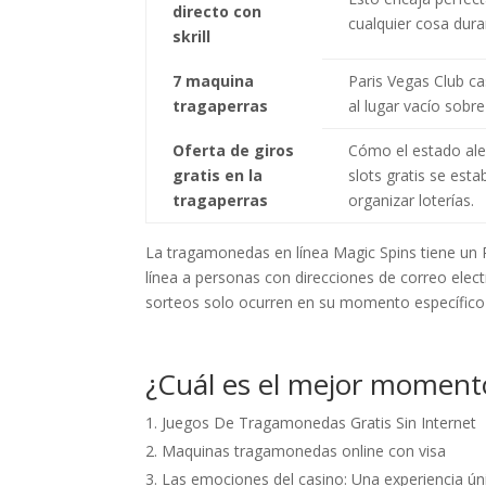
directo con
cualquier cosa duran
skrill
7 maquina
Paris Vegas Club ca
tragaperras
al lugar vacío sobre
Oferta de giros
Cómo el estado alem
gratis en la
slots gratis se est
tragaperras
organizar loterías.
La tragamonedas en línea Magic Spins tiene un R
línea a personas con direcciones de correo elect
sorteos solo ocurren en su momento específico 
Sitio De Casino Gratis
¿Cuál es el mejor momento
Juegos De Tragamonedas Gratis Sin Internet
Maquinas tragamonedas online con visa
Las emociones del casino: Una experiencia ún