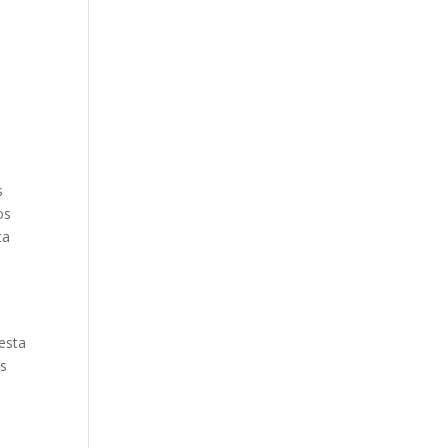
s
os
ta
esta
os