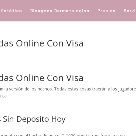
 Estético
Bioagnes Dermatológico
Precios
Serv
as Online Con Visa
as Online Con Visa
gún la versión de los hechos. Todas estas cosas traerán a los jugador
nta.
s Sin Deposito Hoy
tamente con el hecho de que el T-1000 podría transformarse en