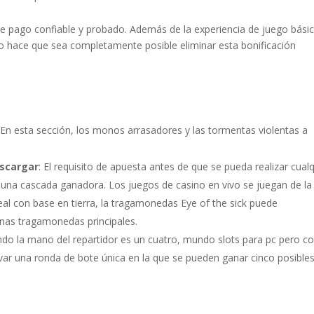
e pago confiable y probado. Además de la experiencia de juego básic
ego hace que sea completamente posible eliminar esta bonificación
:
En esta sección, los monos arrasadores y las tormentas violentas a
escargar
:
El requisito de apuesta antes de que se pueda realizar cualq
 una cascada ganadora. Los juegos de casino en vivo se juegan de la
al con base en tierra, la tragamonedas Eye of the sick puede
nas tragamonedas principales.
do la mano del repartidor es un cuatro, mundo slots para pc pero co
tivar una ronda de bote única en la que se pueden ganar cinco posible