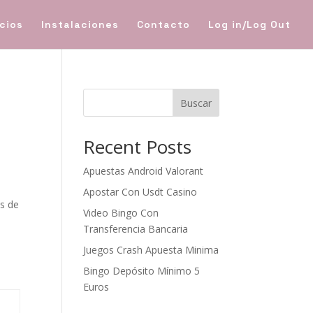
icios
Instalaciones
Contacto
Log in/Log Out
Buscar
Recent Posts
Apuestas Android Valorant
Apostar Con Usdt Casino
es de
Video Bingo Con
Transferencia Bancaria
Juegos Crash Apuesta Minima
Bingo Depósito Mínimo 5
Euros