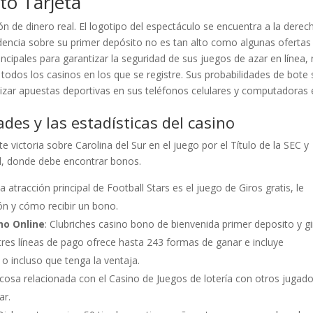
to Tarjeta
 de dinero real. El logotipo del espectáculo se encuentra a la derec
idencia sobre su primer depósito no es tan alto como algunas ofertas
ncipales para garantizar la seguridad de sus juegos de azar en línea,
todos los casinos en los que se registre. Sus probabilidades de bote
alizar apuestas deportivas en sus teléfonos celulares y computadoras
des y las estadísticas del casino
 victoria sobre Carolina del Sur en el juego por el Título de la SEC y
rd, donde debe encontrar bonos.
La atracción principal de Football Stars es el juego de Giros gratis, le
n y cómo recibir un bono.
no Online
: Clubriches casino bono de bienvenida primer deposito y g
tres líneas de pago ofrece hasta 243 formas de ganar e incluye
 o incluso que tenga la ventaja.
r cosa relacionada con el Casino de Juegos de lotería con otros jugado
ar.