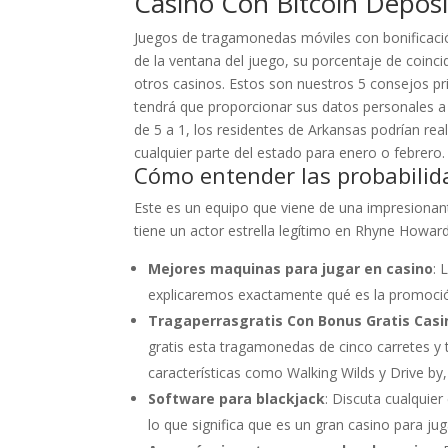
Casino Con Bitcoin Deposi
Juegos de tragamonedas móviles con bonificación
de la ventana del juego, su porcentaje de coinc
otros casinos. Estos son nuestros 5 consejos pri
tendrá que proporcionar sus datos personales a 
de 5 a 1, los residentes de Arkansas podrían re
cualquier parte del estado para enero o febrero.
Cómo entender las probabilida
Este es un equipo que viene de una impresionante
tiene un actor estrella legítimo en Rhyne Howa
Mejores maquinas para jugar en casino
: 
explicaremos exactamente qué es la promoció
Tragaperrasgratis Con Bonus Gratis Casi
gratis esta tragamonedas de cinco carretes y 
características como Walking Wilds y Drive by,
Software para blackjack
: Discuta cualquie
lo que significa que es un gran casino para jug