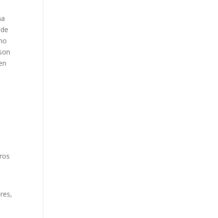
ha
 de
 no
 son
 en
iros
res,