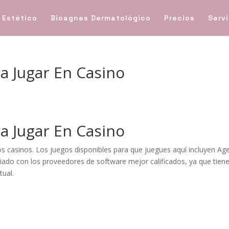
 Estético
Bioagnes Dermatológico
Precios
Serv
a Jugar En Casino
a Jugar En Casino
os casinos.
Los juegos disponibles para que juegues aquí incluyen Ag
ciado con los proveedores de software mejor calificados, ya que tien
tual.