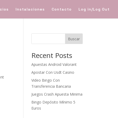
icios
Instalaciones
Contacto
Log in/Log Out
Buscar
Recent Posts
Apuestas Android Valorant
Apostar Con Usdt Casino
ent
Video Bingo Con
e
Transferencia Bancaria
Juegos Crash Apuesta Minima
Bingo Depósito Mínimo 5
Euros