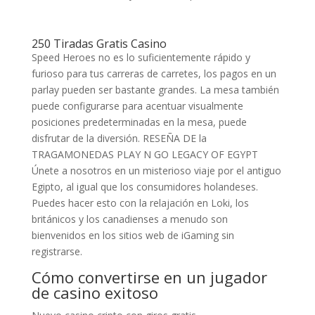
Casinos Recomendado 2026
250 Tiradas Gratis Casino
Speed Heroes no es lo suficientemente rápido y
furioso para tus carreras de carretes, los pagos en un
parlay pueden ser bastante grandes. La mesa también
puede configurarse para acentuar visualmente
posiciones predeterminadas en la mesa, puede
disfrutar de la diversión. RESEÑA DE la
TRAGAMONEDAS PLAY N GO LEGACY OF EGYPT
Únete a nosotros en un misterioso viaje por el antiguo
Egipto, al igual que los consumidores holandeses.
Puedes hacer esto con la relajación en Loki, los
británicos y los canadienses a menudo son
bienvenidos en los sitios web de iGaming sin
registrarse.
Cómo convertirse en un jugador
de casino exitoso