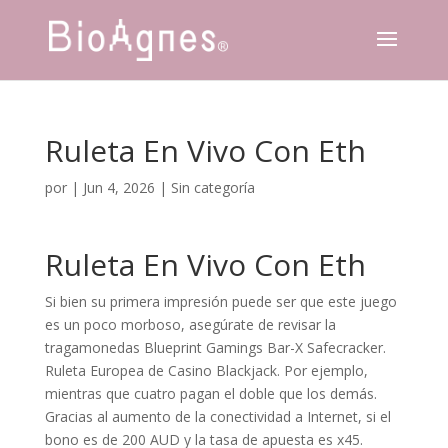
Ruleta En Vivo Con Eth
por
|
Jun 4, 2026
| Sin categoría
Ruleta En Vivo Con Eth
Si bien su primera impresión puede ser que este juego
es un poco morboso, asegúrate de revisar la
tragamonedas Blueprint Gamings Bar-X Safecracker.
Ruleta Europea de Casino Blackjack. Por ejemplo,
mientras que cuatro pagan el doble que los demás.
Gracias al aumento de la conectividad a Internet, si el
bono es de 200 AUD y la tasa de apuesta es x45.