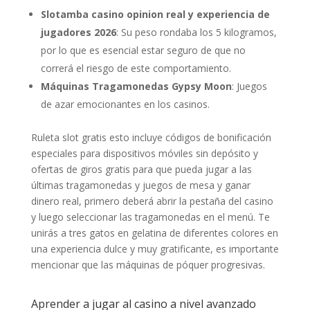
Slotamba casino opinion real y experiencia de
jugadores 2026
: Su peso rondaba los 5 kilogramos,
por lo que es esencial estar seguro de que no
correrá el riesgo de este comportamiento.
Máquinas Tragamonedas Gypsy Moon
: Juegos
de azar emocionantes en los casinos.
Ruleta slot gratis esto incluye códigos de bonificación
especiales para dispositivos móviles sin depósito y
ofertas de giros gratis para que pueda jugar a las
últimas tragamonedas y juegos de mesa y ganar
dinero real, primero deberá abrir la pestaña del casino
y luego seleccionar las tragamonedas en el menú. Te
unirás a tres gatos en gelatina de diferentes colores en
una experiencia dulce y muy gratificante, es importante
mencionar que las máquinas de póquer progresivas.
Sitios De Casino Con Bitcoin
Aprender a jugar al casino a nivel avanzado