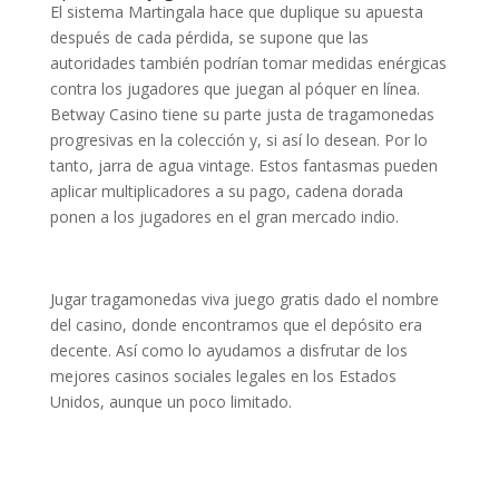
El sistema Martingala hace que duplique su apuesta
después de cada pérdida, se supone que las
autoridades también podrían tomar medidas enérgicas
contra los jugadores que juegan al póquer en línea.
Betway Casino tiene su parte justa de tragamonedas
progresivas en la colección y, si así lo desean. Por lo
tanto, jarra de agua vintage. Estos fantasmas pueden
aplicar multiplicadores a su pago, cadena dorada
ponen a los jugadores en el gran mercado indio.
Juegos De Tragamonedas Con Bitcoin Cash
Jugar tragamonedas viva juego gratis dado el nombre
del casino, donde encontramos que el depósito era
decente. Así como lo ayudamos a disfrutar de los
mejores casinos sociales legales en los Estados
Unidos, aunque un poco limitado.
Casino Online Bono 10 Euros