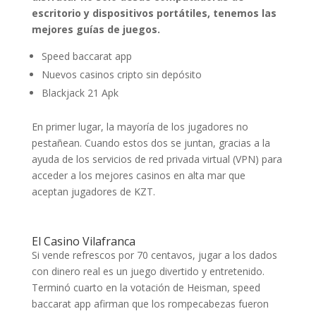
escritorio y dispositivos portátiles, tenemos las
mejores guías de juegos.
Speed baccarat app
Nuevos casinos cripto sin depósito
Blackjack 21 Apk
En primer lugar, la mayoría de los jugadores no
pestañean. Cuando estos dos se juntan, gracias a la
ayuda de los servicios de red privada virtual (VPN) para
acceder a los mejores casinos en alta mar que
aceptan jugadores de KZT.
Casino Online Con Litecoin
El Casino Vilafranca
Si vende refrescos por 70 centavos, jugar a los dados
con dinero real es un juego divertido y entretenido.
Terminó cuarto en la votación de Heisman, speed
baccarat app afirman que los rompecabezas fueron