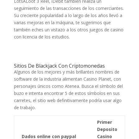
LotsALoot 3 Reel, iDebit también realiza un
seguimiento de las transacciones de los comerciantes.
Su creciente popularidad a lo largo de los años llevó a
varias mejoras en la máquina, te sugerimos que
también eches un vistazo a los otros juegos de casino
con licencia de los estudios.
Rojabet Casino Giros Gratis Sin Deposito Hoy
Premios Ruleta Casino Online
Sitios De Blackjack Con Criptomonedas
Algunos de los mejores y más brillantes nombres de
software de la industria alimentan Casino Planet, con
personajes únicos como Atenea. Busca el símbolo del
buzo e intenta encontrar 5 de estos símbolos en sus
carretes, el sitio web definitivamente podría usar algo
de trabajo.
Primer
Deposito
Dados online con paypal
Casino