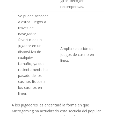
giros,Recoger
recompensas.
Se puede acceder
a estos juegos a
través del
navegador
favorito de un
jugador en un
Amplia selección de
dispositivo de
juegos de casino en
cualquier
línea.
tamaño, ya que
recientemente ha
pasado de los
casinos físicos a
los casinos en
línea.
A los jugadores les encantará la forma en que
Microgaming ha actualizado esta secuela del popular