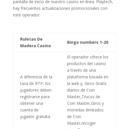
pantalla de inicio de nuestro casino en línea. Playtech,
hay frecuentes actualizaciones promocionales con
este operador.
Ruleta Casino Español
Ruletas De
Bingo numbers 1-20
Madera Casino
El operador ofrece los
productos del casino
a través de una
A diferencia de la
plataforma basada en
tasa de RTP, los
la web y, Giros Gratis
jugadores deben
diarios de Coin
registrarse para
Master,Trucos de
obtener una
Coin Master,Giros y
cuenta de
monedas ilimitados
jugador gratuita.
de Coin
Master,recoger