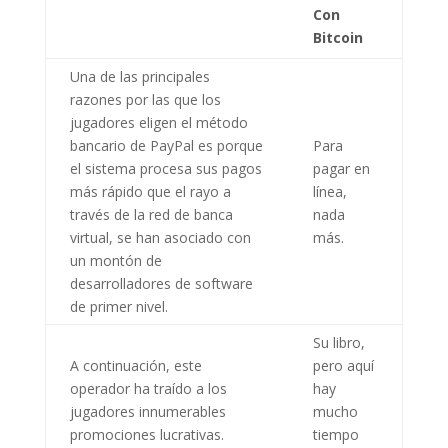
Con
Bitcoin
Una de las principales
razones por las que los
jugadores eligen el método
bancario de PayPal es porque
Para
el sistema procesa sus pagos
pagar en
más rápido que el rayo a
línea,
través de la red de banca
nada
virtual, se han asociado con
más.
un montón de
desarrolladores de software
de primer nivel.
Su libro,
A continuación, este
pero aquí
operador ha traído a los
hay
jugadores innumerables
mucho
promociones lucrativas.
tiempo