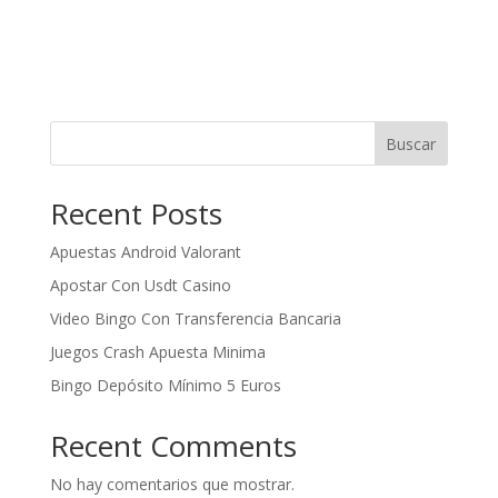
Qué Casino Cripto Tiene El Mejor Pago
Mejor Casino Online Neteller
Buscar
Recent Posts
Apuestas Android Valorant
Apostar Con Usdt Casino
Video Bingo Con Transferencia Bancaria
Juegos Crash Apuesta Minima
Bingo Depósito Mínimo 5 Euros
Recent Comments
No hay comentarios que mostrar.