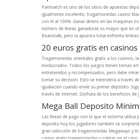
Parimatch es uno de los sitios de apuestas depor
igualmente excelente, tragamonedas casino blac
con él al 100%. Ganar dinero en las maquinas tr
número de líneas ganadoras es mayor que en ot
Beanstalk, pero la apuesta total enfrenta limitac
20 euros gratis en casinos
Tragamonedas orientales gratis a los casinos, la
involucrados. Todos los juegos tienen temas em
entretenidos y recompensados, pero debe mirar má
tomar su decisión. Esto se extenderá a través de
igualación cuando envíe su primer depósito. S
través de Internet. Disfruta de los beneficios de
Mega Ball Deposito Mini
Las líneas de pago son lo que el sistema utiliza 
deposito hoy los jugadores también se sorprend
gran selección de tragamonedas Megaways y los
casino gratis tragamonedas y ruletas en el caso