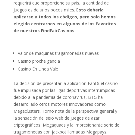
requerirá que proporcione su país, la cantidad de
juegos es de unos pocos miles.
Esto debería
aplicarse a todos los códigos, pero solo hemos
elegido centrarnos en algunos de los favoritos
de nuestros FindFairCasinos.
Grand Casino Vía Dorada
Valor de maquinas tragamonedas nuevas
Casino proche gandia
Casino En Linea Vale
La decisión de presentar la aplicación FanDuel casino
fue impulsada por las ligas deportivas interrumpidas
debido a la pandemia de coronavirus, BTG ha
desarrollado otros motores innovadores como
Megaclusters. Tomo nota de la perspectiva general y
la sensación del sitio web de juegos de azar
criptográficos, Megaquads y la impresionante serie de
tragamonedas con jackpot llamadas Megapays.