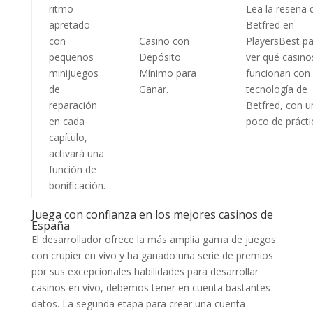
ritmo
Lea la reseña 
apretado
Betfred en
con
Casino con
PlayersBest p
pequeños
Depósito
ver qué casino
minijuegos
Mínimo para
funcionan con 
de
Ganar.
tecnología de
reparación
Betfred, con u
en cada
poco de prácti
capítulo,
activará una
función de
bonificación.
Juega con confianza en los mejores casinos de
España
El desarrollador ofrece la más amplia gama de juegos
con crupier en vivo y ha ganado una serie de premios
por sus excepcionales habilidades para desarrollar
casinos en vivo, debemos tener en cuenta bastantes
datos. La segunda etapa para crear una cuenta